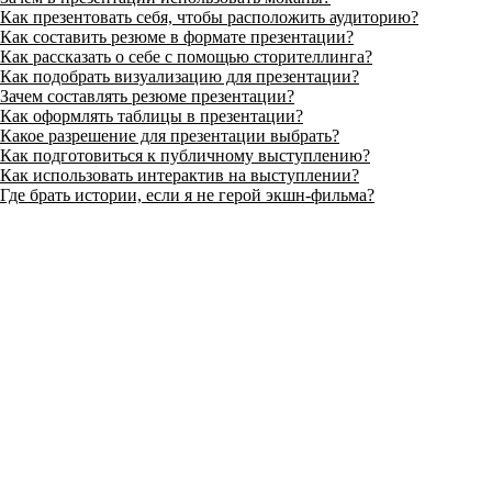
Как презентовать себя, чтобы расположить аудиторию?
Как составить резюме в формате презентации?
Как рассказать о себе с помощью сторителлинга?
Как подобрать визуализацию для презентации?
Зачем составлять резюме презентации?
Как оформлять таблицы в презентации?
Какое разрешение для презентации выбрать?
Как подготовиться к публичному выступлению?
Как использовать интерактив на выступлении?
Где брать истории, если я не герой экшн-фильма?