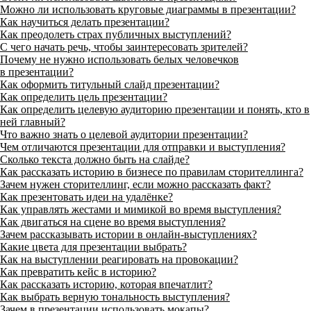
Можно ли использовать круговые диаграммы в презентации?
Как научиться делать презентации?
Как преодолеть страх публичных выступлений?
С чего начать речь, чтобы заинтересовать зрителей?
Почему не нужно использовать белых человечков
в презентации?
Как оформить титульный слайд презентации?
Как определить цель презентации?
Как определить целевую аудиторию презентации и понять, кто в
ней главный?
Что важно знать о целевой аудитории презентации?
Чем отличаются презентации для отправки и выступления?
Сколько текста должно быть на слайде?
Как рассказать историю в бизнесе по правилам сторителлинга?
Зачем нужен сторителлинг, если можно рассказать факт?
Как презентовать идеи на удалёнке?
Как управлять жестами и мимикой во время выступления?
Как двигаться на сцене во время выступления?
Зачем рассказывать истории в онлайн-выступлениях?
Какие цвета для презентации выбрать?
Как на выступлении реагировать на провокации?
Как превратить кейс в историю?
Как рассказать историю, которая впечатлит?
Как выбрать верную тональность выступления?
Зачем в презентации использовать мокапы?